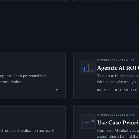
02
PRODUCTIVITY
LIVE
Agentic AI ROI 
doption. Get a personalized
Test an AI business cas
commendations.
with sensitivity analysis
ON-SITE DIAGNOSTIC
04
PRODUCTIVITY
LIVE
Use Case Priori
 structured evaluation across 8
Compare AI initiatives 
assumptions behind the 