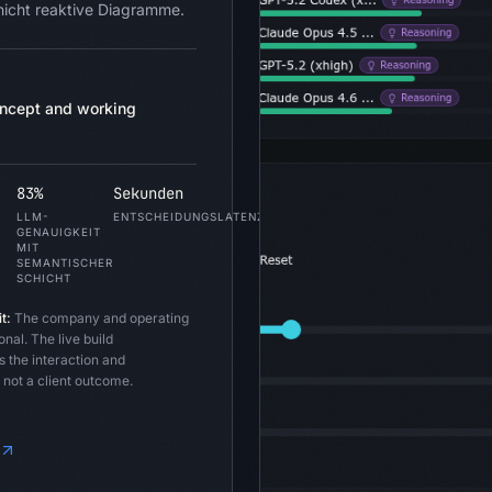
 nicht reaktive Diagramme.
ncept and working
83%
Sekunden
LLM-
ENTSCHEIDUNGSLATENZ
GENAUIGKEIT
MIT
SEMANTISCHER
SCHICHT
t:
The company and operating
onal. The live build
 the interaction and
 not a client outcome.