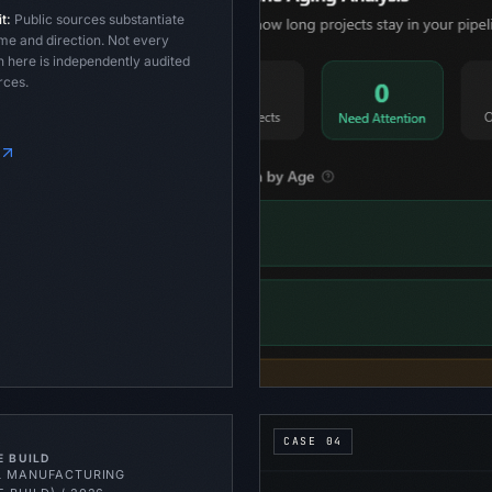
t:
Public sources substantiate
e and direction. Not every
 here is independently audited
rces.
CASE
04
E BUILD
L MANUFACTURING