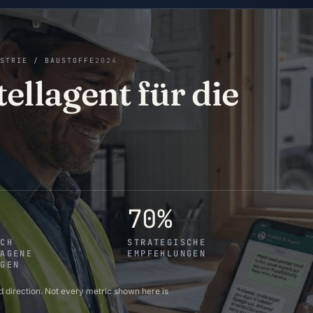
USTRIE / BAUSTOFFE
2024
llagent für die
70%
SCH
STRATEGISCHE
LAGENE
EMPFEHLUNGEN
NGEN
 direction. Not every metric shown here is