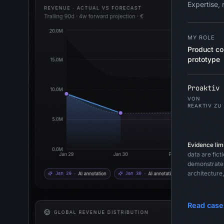
Expertise,
MY ROLE
Product co
prototype
Proaktiv
VON
REAKTIV ZU
Evidence limi
data are ficti
demonstrates
architecture,
Read case