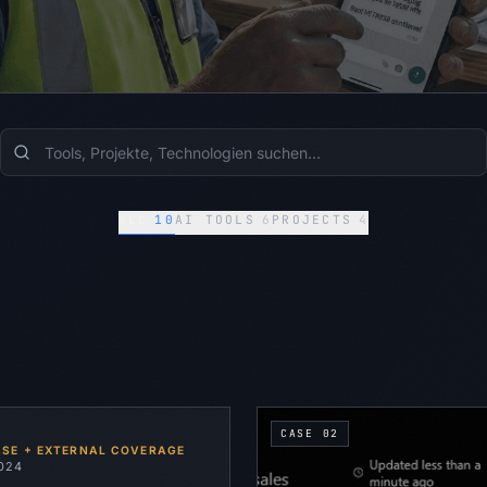
ALL
10
AI TOOLS
6
PROJECTS
4
CASE
02
ASE + EXTERNAL COVERAGE
024