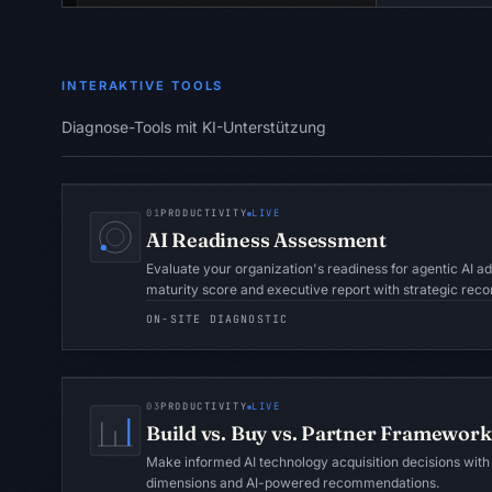
INTERAKTIVE TOOLS
Diagnose-Tools mit KI-Unterstützung
01
PRODUCTIVITY
LIVE
AI Readiness Assessment
Evaluate your organization's readiness for agentic AI a
maturity score and executive report with strategic re
ON-SITE DIAGNOSTIC
03
PRODUCTIVITY
LIVE
Build vs. Buy vs. Partner Framework
Make informed AI technology acquisition decisions with
dimensions and AI-powered recommendations.