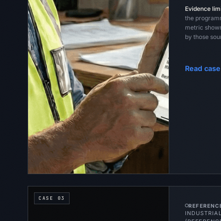
Evidence limi
the programm
metric shown
by those sou
Read case
CASE
03
REFERENC
INDUSTRIA