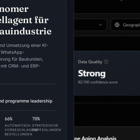
nomer
llagent für
Bauindustrie
und Umsetzung einer KI-
n WhatsApp-
ahrung für Baukunden,
 mit CRM- und ERP-
nd programme leadership
66%
70%
AUTOMATISCH
STRATEGISCHE
VORGESCHLAGENE
EMPFEHLUNGEN
BESTELLUNGEN