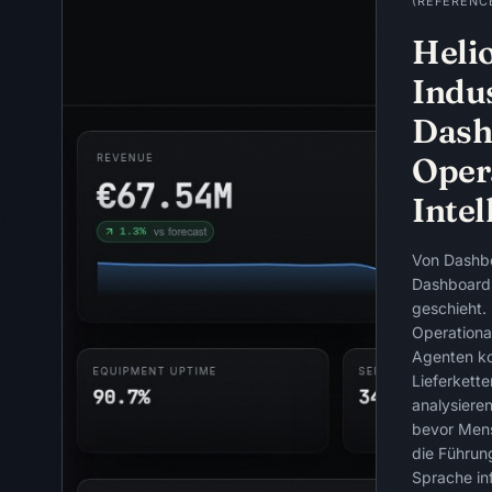
(REFERENCE
Heli
Indus
Dash
Oper
Intel
Von Dashbo
Dashboards
geschieht. 
Operational
Agenten kon
Lieferkett
analysiere
bevor Men
die Führun
Sprache in