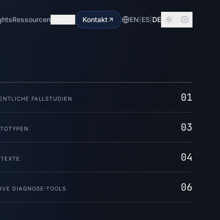
ghts
Ressourcen
Mehr
Kontakt
EN
|
ES
|
DE
01
ENTLICHE FALLSTUDIEN
03
TOTYPEN
04
TEXTE
06
IVE DIAGNOSE-TOOLS