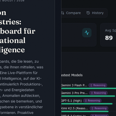
 BUILD)
/
2026
on
tries:
board für
ational
ligence
ards, die Sie lesen, zu
, die Ihnen mitteilen, was
Eine Live-Plattform für
 Intelligence, auf der KI-
tinuierlich Produktions-,
en- und Energiedaten
n, Anomalien aufdecken,
schen sie bemerken, und
gsebene in verständlicher
formieren. Proaktive