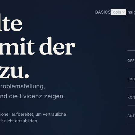
te
BASICS
Tools
Insi
mit der
zu.
ÖFF
PRO
Problemstellung,
d die Evidenz zeigen.
KON
ionell aufbereitet, um vertrauliche
AKT
t nicht abzubilden.