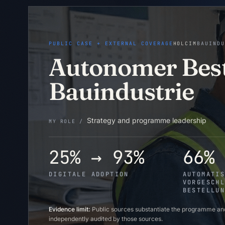
PUBLIC CASE + EXTERNAL COVERAGE
HOLCIM
BAUIND
Autonomer Beste
Bauindustrie
Strategy and programme leadership
MY ROLE /
25% → 93%
66%
DIGITALE ADOPTION
AUTOMATI
VORGESCH
BESTELLU
Evidence limit:
Public sources substantiate the programme and
independently audited by those sources.